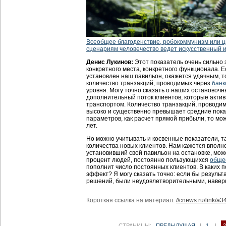
Всеобщее благоденствие, робокоммунизм или 
сценариям человечество ведет искусственный 
Денис Лукинов:
Этот показатель очень сильно 
конкретного места, конкретного функционала. Е
установлен наш павильон, окажется удачным, т
количество транзакций, проводимых через
банк
уровня. Могу точно сказать о наших остановоч
дополнительный поток клиентов, которые акти
транспортом. Количество транзакций, проводим
высоко и существенно превышает средние показ
параметров, как расчет прямой прибыли, то мож
лет.
Но можно учитывать и косвенные показатели, т
количества новых клиентов. Нам кажется вполн
установивший свой павильон на остановке, мож
процент людей, постоянно пользующихся
обще
пополнит число постоянных клиентов. В каких 
эффект? Я могу сказать точно: если бы резуль
решений, были неудовлетворительными, наверн
Короткая ссылка на материал:
//cnews.ru/link/a3
СТРАНИЦЫ:
ПРЕДЫДУЩАЯ
|
1
|
2