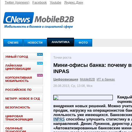
Twitter (topnews)
Facebook
Youtube
Яндекс.Дзен
АНАЛИТИКА
CNEWS
НОВОСТИ
ФОТО
УМНЫЙ ГОРОД
Точки роста
Мини-офисы банка: почему 
ЛАЙФХАКИ
ЦИФРОВИЗАЦИИ
INPAS
КОРПОРАТИВНАЯ
Цифровизация
MobileB2B
ИТ в банках
МОБИЛЬНОСТЬ
28.08.2013, Ср, 13:08, Мск
РОССИЙСКОЕ ПО
Каждый 
NETAPP: НОВОЕ В СХД
оценива
внедрения новых решений. Можно учит
БЕЗОПАСНОСТЬ
продаж, нагрузку на операционистов ба
лояльность уже имеющихся. Банковски
ЦИФРОВАЯ
INPAS
способны улучшить статистику в 
ТРАНСФОРМАЦИЯ
направлений. Денис Лукинов, директор 
«Автоматизированные банковские мини
ОБЛАЧНЫЕ
ТЕХНОЛОГИИ