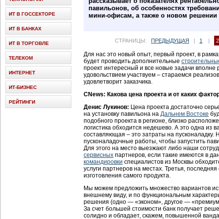
рассказывает о показателях рентабельн
павильонов, об особенностях требован
ИТ В ГОССЕКТОРЕ
мини-офисам, а также о новом решении
ИТ В БАНКАХ
СТРАНИЦЫ:
ПРЕДЫДУЩАЯ
|
1
|
2
ИТ В ТОРГОВЛЕ
Для нас это новый опыт, первый проект, в рамка
ТЕЛЕКОМ
будет проводить дополнительные
строительны
проект интересный и все новые задачи вполне 
ИНТЕРНЕТ
удовольствием участвуем – стараемся реализов
удовлетворит заказчика.
ИТ-БИЗНЕС
CNews: Какова цена проекта и от каких факто
РЕЙТИНГИ
Денис Лукинов:
Цена проекта достаточно серьез
на установку павильона на
Дальнем Востоке
буд
подобного проекта в регионе, близко расположен
логистика обходится недешево. А это одна из 
составляющая – это затраты на пусконаладку.
пусконаладочные работы, чтобы запустить пав
Для этого на место выезжают либо наши сотру
сервисных
партнеров, если такие имеются в да
командировки
специалистов из Москвы обходитс
услуги партнеров на местах. Третья, последня
изготовления самого продукта.
Мы можем предложить множество вариантов ис
внешнему виду, и по функциональным характер
решения (одно — «эконом», другое — «премиум»
За счет большей стоимости банк получает реше
солидно и обладает, скажем, повышенной ванд