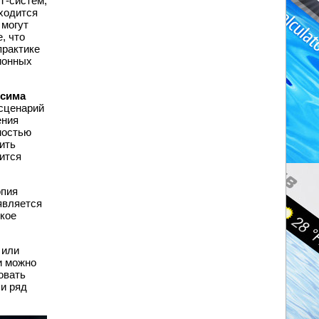
Т-систем,
ходится
 могут
, что
практике
ионных
сима
 сценарий
ения
мостью
ить
ится
опия
является
ткое
 или
и можно
овать
 и ряд