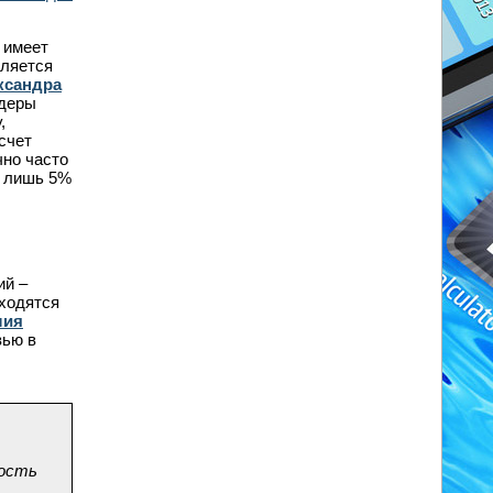
 имеет
вляется
ксандра
йдеры
,
счет
чно часто
я лишь 5%
ий –
аходятся
лия
зью в
ность