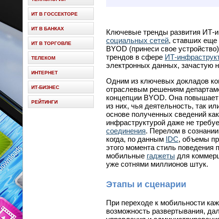
ИТ В ГОССЕКТОРЕ
ИТ В БАНКАХ
Ключевые тренды развития ИТ-и
социальных сетей
, ставших еще
ИТ В ТОРГОВЛЕ
BYOD (принеси свое устройство)
трендов в сфере
ИТ-инфраструк
ТЕЛЕКОМ
электронных данных, зачастую н
ИНТЕРНЕТ
Одним из ключевых докладов ко
ИТ-БИЗНЕС
отраслевым решениям департаме
концепции BYOD. Она повышает 
РЕЙТИНГИ
из них, чья деятельность, так и
основе полученных сведений как
инфраструктурой даже не требуе
соединения
. Перелом в сознании
когда, по данным
IDC
, объемы п
этого момента стиль поведения 
мобильные
гаджеты
для коммерц
уже сотнями миллионов штук.
Этапы и сценарии
При переходе к мобильности каж
возможность развертывания, да