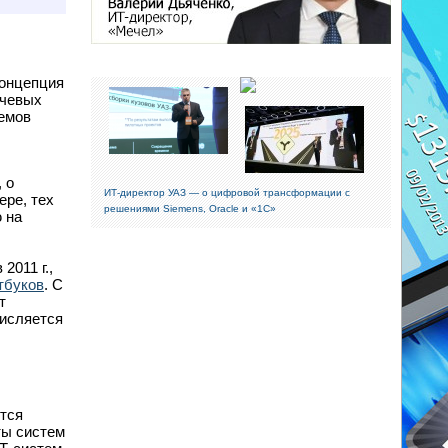
концепция
ючевых
ъемов
, о
ИТ-директор УАЗ — о цифровой трансформации с
ре, тех
решениями Siemens, Oracle и «1С»
ю на
2011 г.,
тбуков
. С
т
исляется
ется
ты систем