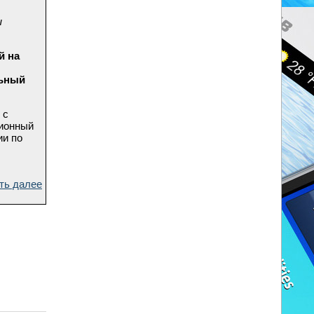
ы
й на
льный
 с
ционный
ии по
ть далее