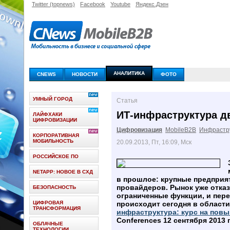
Twitter (topnews)
Facebook
Youtube
Яндекс.Дзен
АНАЛИТИКА
CNEWS
НОВОСТИ
ФОТО
УМНЫЙ ГОРОД
Статья
ИТ-инфраструктура д
ЛАЙФХАКИ
ЦИФРОВИЗАЦИИ
Цифровизация
MobileB2B
Инфрастр
КОРПОРАТИВНАЯ
МОБИЛЬНОСТЬ
20.09.2013, Пт, 16:09, Мск
РОССИЙСКОЕ ПО
NETAPP: НОВОЕ В СХД
в прошлое: крупные предприя
провайдеров. Рынок уже отказ
БЕЗОПАСНОСТЬ
ограниченные функции, и пер
ЦИФРОВАЯ
происходит сегодня в области
ТРАНСФОРМАЦИЯ
инфраструктура: курс на пов
Conferences 12 сентября 2013 г
ОБЛАЧНЫЕ
ТЕХНОЛОГИИ