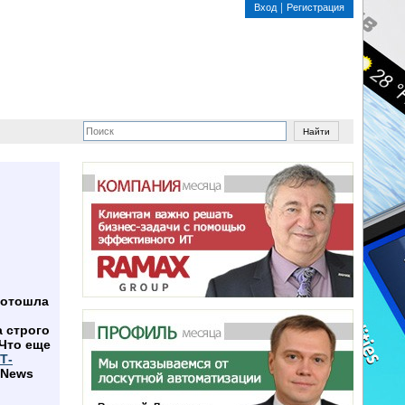
Вход
Регистрация
 отошла
 строго
Что еще
Т-
CNews