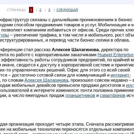
СТРАНИЦЫ:
1
|
2
|
3
|
СЛЕДУЮЩАЯ
нфраструктур связаны с дальнейшим проникновением в бизнес
 одним способом продвижения товаров и услуг. Мобилизация и 
 позволяет компаниям избавиться от офисов. Среди прочих кл
туры
– увеличение трафика, в том числе и мобильного, рост об
еструктурированных, и перевод части бизнес-логики в облака.
нференции стал рассказ
Алексея Шалагинова
, директора по
нта по работе с корпоративными заказчиками
Huawei Enterprise
эффективность работы сотрудников предприятий, по крайней ме
ли иначе, сводится к доступу к корпоративной системе и приняти
их-то управленческих решений. Офис для этого со всей своей
тся – достаточно сотовой связи для коммуникаций и
интернет-
, по словам
Алексея Шалагинова
, произошел совсем недавно – в 
родаж мобильных девайсов превысили продажи десктопов и
ноу
пользователей в интернете изменился: почти половина применяе
ии, а число ежегодных продаж
планшетников
и
смартфонов
исч
дая организация проходит четыре этапа. Сначала рассматрива
лее на мобильные технологии переносятся отдельные компонен