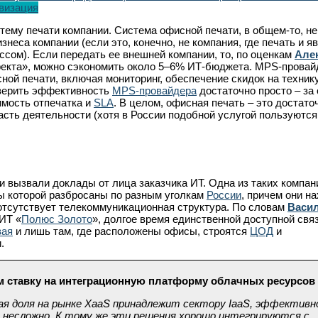
визация
стему печати компании. Система офисной печати, в общем-то, не
знеса компании (если это, конечно, не компания, где печать и я
сом). Если передать ее внешней компании, то, по оценкам
Але
ректа», можно сэкономить около 5–6% ИТ-бюджета. MPS-прова
ной печати, включая мониторинг, обеспечение скидок на технику
верить эффективность
MPS-провайдера
достаточно просто – за 
оимость отпечатка и
SLA
. В целом, офисная печать – это достато
асть деятельности (хотя в России подобной услугой пользуютс
 вызвали доклады от лица заказчика ИТ. Одна из таких компан
ы которой разбросаны по разным уголкам
России
, причем они н
 отсутствует телекоммуникационная структура. По словам
Васи
ИТ «
Полюс Золото
», долгое время единственной доступной свя
вая
и лишь там, где расположены офисы, строятся
ЦОД
и
.
м ставку на интеграционную платформу облачных ресурсов
ая доля на рынке XaaS принадлежит сектору IaaS, эффектив
 несложно. К тому же эти решения хорошо интегрируются с