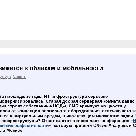
вижется к облакам и мобильности
уктура
Маркет
За прошедшие годы ИТ-инфраструктура серьезно
модернизировалась. Старая добрая серверная комната давно
тия строят собственные ЦОДы, СМБ арендует мощности у
ался от концепции серверного оборудования, отвечающего за
ешел к виртуальным средам, выполняющим множество задач. 
 инфраструктуры? Ответ на этот вопрос дает конференция «
И
ышение эффективности
», которую провели CNews Analytics и 
. в Москве.