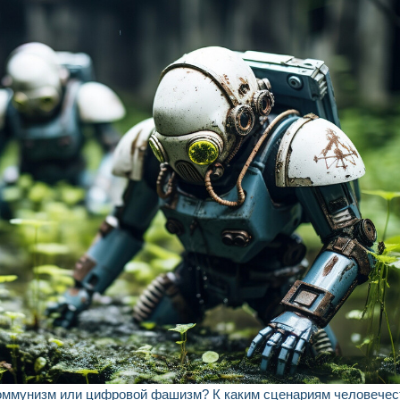
оммунизм или цифровой фашизм? К каким сценариям человечес