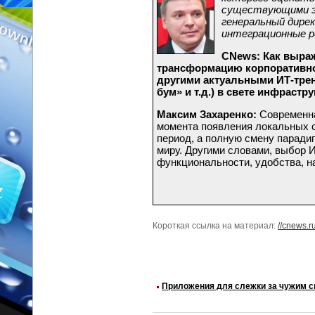
существующими 
генеральный дире
интеграционные р
CNews: Как выра
трансформацию корпоративно
другими актуальными ИТ-тре
бум» и т.д.) в свете инфраст
Максим Захаренко:
Современна
момента появления локальных с
период, а полную смену паради
миру. Другими словами, выбор 
функциональности, удобства, на
Короткая ссылка на материал:
//cnews.r
Приложения для слежки за чужим см