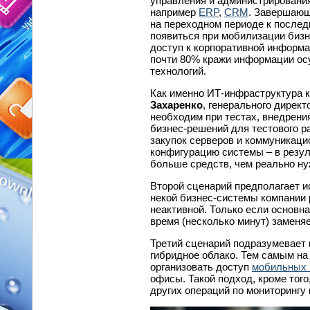
управления и администрирования
например
ERP
,
CRM
. Завершающ
на переходном периоде к послед
появиться при мобилизации бизн
доступ к корпоративной информа
почти 80% кражи информации о
технологий.
Как именно ИТ-инфраструктура 
Захаренко
, генерального директ
необходим при тестах, внедрени
бизнес-решений для тестового р
закупок серверов и коммуникаци
конфигурацию системы – в резул
больше средств, чем реально ну
Второй сценарий предполагает и
некой бизнес-системы компании 
неактивной. Только если основна
время (несколько минут) заменя
Третий сценарий подразумевает в
гибридное облако. Тем самым на
организовать доступ
мобильных 
офисы. Такой подход, кроме того
других операций по мониторингу