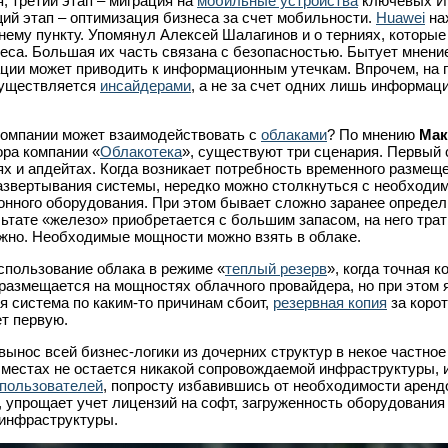
, третий этап – миграция на
мобильные устройства
ключевых И
ий этап – оптимизация бизнеса за счет мобильности.
Huawei
на
нему пункту. Упомянул Алексей Шалагинов и о терниях, которые
еса. Большая их часть связана с безопасностью. Бытует мнение
ции может приводить к информационным утечкам. Впрочем, на 
существляется
инсайдерами
, а не за счет одних лишь информац
компании может взаимодействовать с
облаками
? По мнению
Мак
ора компании «
Облакотека
», существуют три сценария. Первый
ях и апдейтах. Когда возникает потребность временного размещ
азвертывания системы, нередко можно столкнуться с необходи
онного оборудования. При этом бывает сложно заранее определ
ьтате «железо» приобретается с большим запасом, на него трат
жно. Необходимые мощности можно взять в облаке.
спользование облака в режиме «
теплый резерв
», когда точная к
размещается на мощностях облачного провайдера, но при этом 
я система по каким-то причинам сбоит,
резервная копия
за коро
ет первую.
ынос всей бизнес-логики из дочерних структур в некое частное
 местах не остается никакой сопровождаемой инфраструктуры, 
пользователей
, попросту избавившись от необходимости аренд
, упрощает учет лицензий на софт, загруженность оборудования
 инфраструктуры.