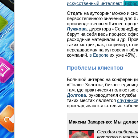
искусственный интеллект
цифро
Отдать на аутсоринг можно и си
первостепенного значения для би
производственным бизнес-процес
Лужкова
, директора «СервисДи
берут на себя весь процесс офис
расходные материалы и др. Про
таких метрик, как, например, ст
передаваемая на аутсорсинг обл
компаний,
в Европе
их уже 45%).
Проблемы клиентов
Большой интерес на конференции
«Полюс Золото», бизнес-единиц
там, где практически полностью
Долгова
, руководителя службы 
таких местах является
спутнико
прокладываются сетевые кабели
Максим Захаренко: Мы делае
Сегодня наибольш
которого оценить